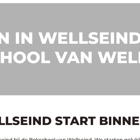
 IN WELLSEIND
HOOL VAN WEL
LLSEIND START BINN
seind bij de Bokschool van Wellseind. We starten geluk