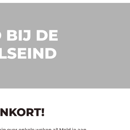
 BIJ DE
LSEIND
ENKORT!
kig over enkele weken al! Meld je aan