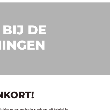
BIJ DE
INGEN
NKORT!
kig over enkele weken al! Meld je