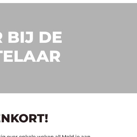
 BIJ DE
TELAAR
ENKORT!
ig over enkele weken al! Meld je aan