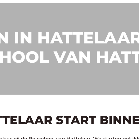
 IN HATTELAAR
HOOL VAN HAT
TTELAAR START BINN
elaar bij de Bokschool van Hattelaar. We starten gelukk