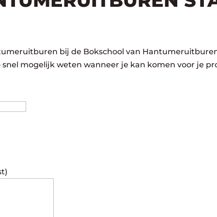
NTUMERUITBUREN ST
tumeruitburen bij de Bokschool van Hantumeruitburen
o snel mogelijk weten wanneer je kan komen voor je pro
Achternaam
st)