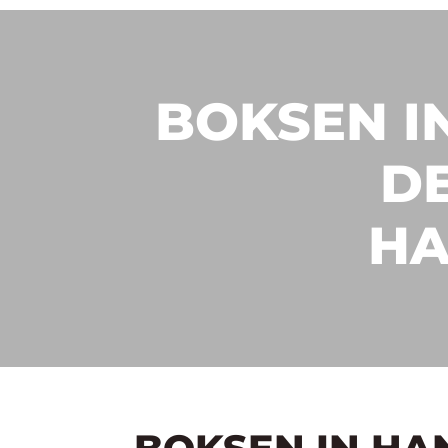
BOKSEN I
D
HA