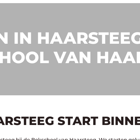
 IN HAARSTEEG
HOOL VAN HAA
ARSTEEG START BINN
steeg bij de Bokschool van Haarsteeg. We starten gelu