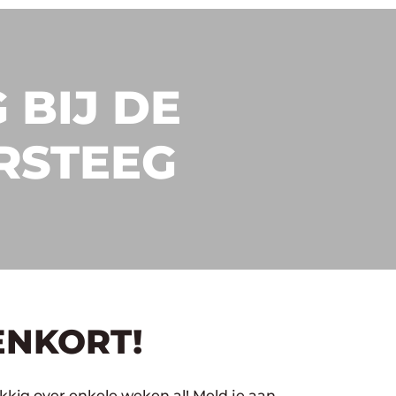
 BIJ DE
RSTEEG
ENKORT!
kkig over enkele weken al! Meld je aan