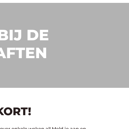
BIJ DE
AFTEN
KORT!
over enkele weken al! Meld je aan en