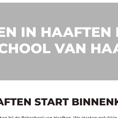
N IN HAAFTEN 
CHOOL VAN HA
AFTEN START BINNEN
ten bij de Bokschool van Haaften. We starten gelukkig 