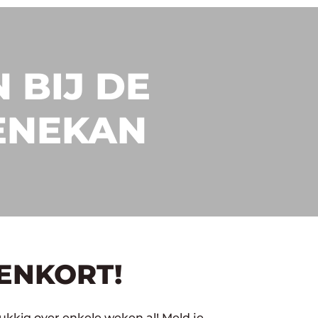
 BIJ DE
ENEKAN
ENKORT!
kkig over enkele weken al! Meld je