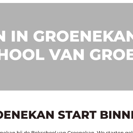
 IN GROENEKAN
HOOL VAN GRO
OENEKAN START BINN
nekan bij de Bokschool van Groenekan. We starten gelu