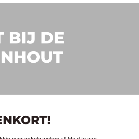
 BIJ DE
ENHOUT
ENKORT!
kkig over enkele weken al! Meld je aan