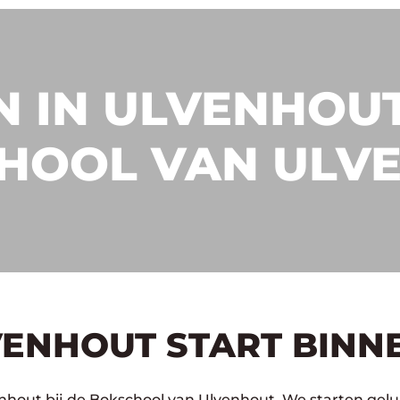
 IN ULVENHOUT
HOOL VAN ULV
VENHOUT START BINN
nhout bij de Bokschool van Ulvenhout. We starten gelu