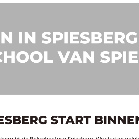
N IN SPIESBERG 
HOOL VAN SPI
IESBERG START BINNE
sberg bij de Bokschool van Spiesberg. We starten geluk