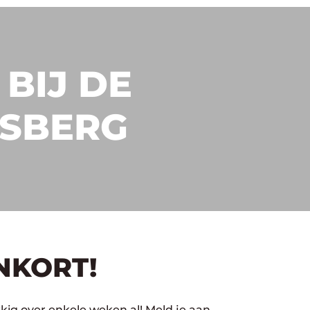
BIJ DE
ESBERG
NKORT!
kig over enkele weken al! Meld je aan