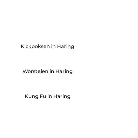
Kickboksen in Haring
Worstelen in Haring
Kung Fu in Haring