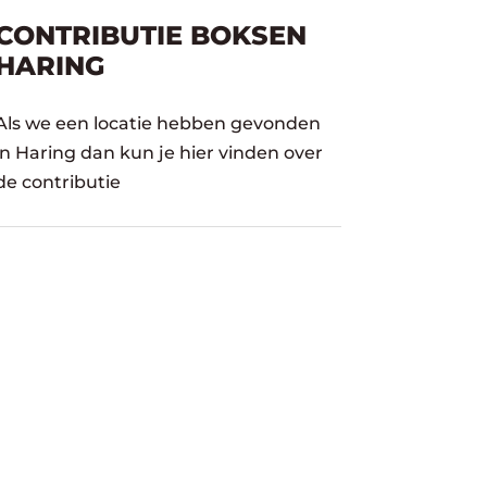
CONTRIBUTIE BOKSEN
HARING
Als we een locatie hebben gevonden
in Haring dan kun je hier vinden over
de contributie