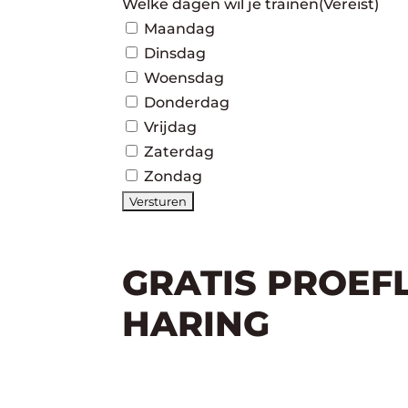
Welke dagen wil je trainen
(Vereist)
Maandag
Dinsdag
Woensdag
Donderdag
Vrijdag
Zaterdag
Zondag
GRATIS PROEF
HARING