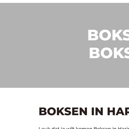
BOKS
BOK
BOKSEN IN HA
Leuk dat je wilt komen Boksen in Hari