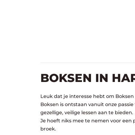
BOKSEN IN HA
Leuk dat je interesse hebt om Boksen 
Boksen is ontstaan vanuit onze passie
gezellige, veilige lessen aan te bieden.
Je hoeft niks mee te nemen voor een pr
broek.