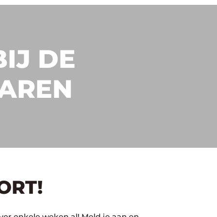
IJ DE
AAREN
ORT!
ver enkele weken al! Meld je aan en