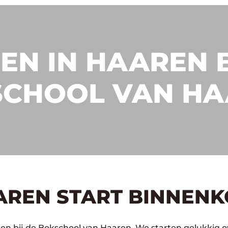
EN IN HAAREN B
CHOOL VAN H
AREN START BINNENK
en bij de Bokschool van Haaren. We starten gelukkig o