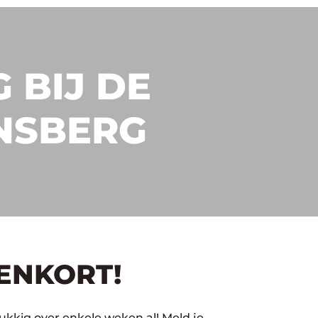
 BIJ DE
NSBERG
ENKORT!
kkig over enkele weken al! Meld je