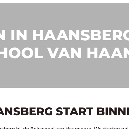
 IN HAANSBERG
HOOL VAN HAA
ANSBERG START BINN
sberg bij de Bokschool van Haansberg. We starten gelu