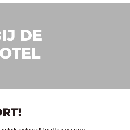
IJ DE
OTEL
RT!
r enkele weken al! Meld je aan en we