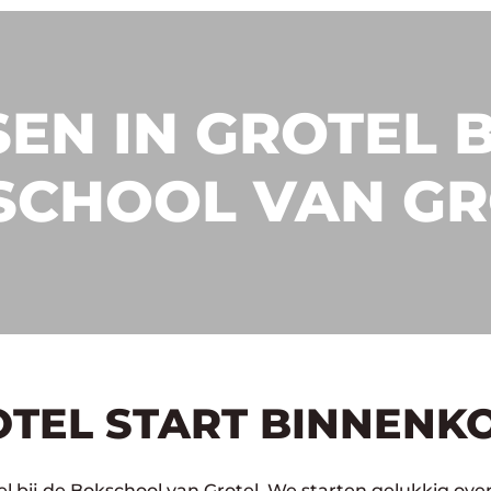
EN IN GROTEL B
SCHOOL VAN GR
OTEL START BINNENKO
l bij de Bokschool van Grotel. We starten gelukkig ove