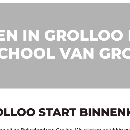
N IN GROLLOO 
CHOOL VAN GR
OLLOO START BINNEN
oo bij de Bokschool van Grolloo. We starten gelukkig o