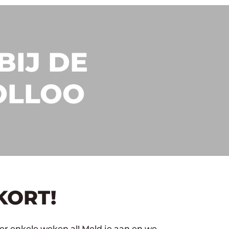
BIJ DE
OLLOO
KORT!
ver enkele weken al! Meld je aan en we