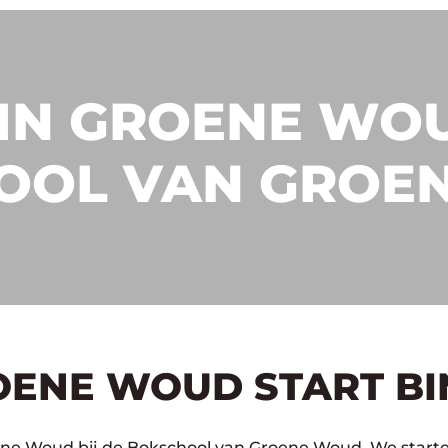
IN GROENE WOU
OOL VAN GROE
OENE WOUD START B
ene Woud bij de Bokschool van Groene Woud. We starte