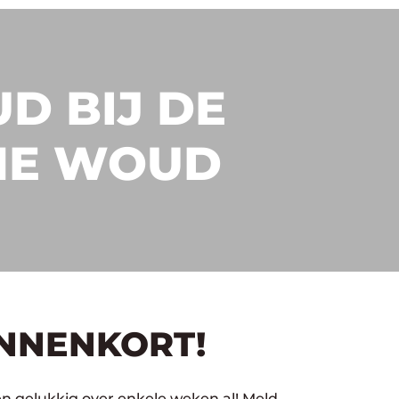
D BIJ DE
NE WOUD
INNENKORT!
n gelukkig over enkele weken al! Meld